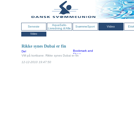
AquaSafe-
Seneste
SvømmeSport
Video
Etis
Livredning til Alle
Video
Rikke synes Dubai er fin
Del
VM på kortbane: Rikke synes Dubai er fin
12-12-2010 19:47:50