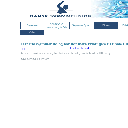
AquaSafe-
Seneste
SvømmeSport
Video
Etis
Livredning til Alle
Video
Jeanette svømmer ud og har lidt mere krudt gem til finale i 1
Del
Jeanette svømmer ud og har lidt mere krudt gemt til finale i 100 m fly
18-12-2010 19:28:47