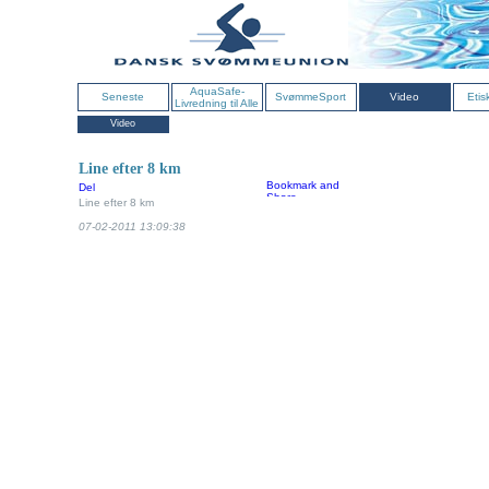
AquaSafe-
Seneste
SvømmeSport
Video
Etis
Livredning til Alle
Video
Line efter 8 km
Del
Line efter 8 km
07-02-2011 13:09:38