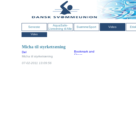
AquaSafe-
Seneste
SvømmeSport
Video
Etis
Livredning til Alle
Video
Micha til styrketræning
Del
Micha til styrketræning
07-02-2011 13:09:56