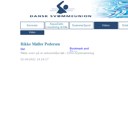
AquaSafe-
Seneste
SvømmeSport
Video
Etis
Livredning til Alle
Video
Rikke Møller Pedersen
Del
Rikke oven på et veloverstået løb i 100m brystsvømning.
01-04-2011 14:14:17