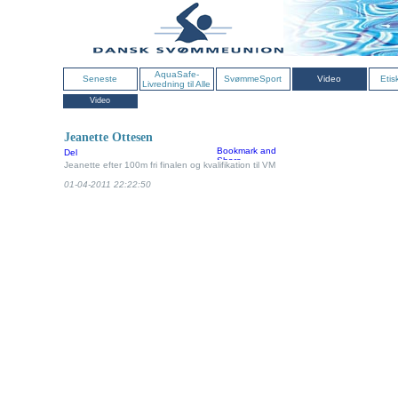
AquaSafe-
Seneste
SvømmeSport
Video
Etis
Livredning til Alle
Video
Jeanette Ottesen
Del
Jeanette efter 100m fri finalen og kvalifikation til VM
01-04-2011 22:22:50