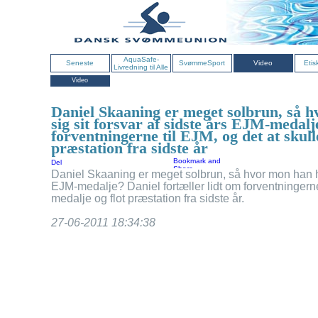
AquaSafe-
Seneste
SvømmeSport
Video
Etis
Livredning til Alle
Video
Daniel Skaaning er meget solbrun, så h
sig sit forsvar af sidste års EJM-medalj
forventningerne til EJM, og det at skull
præstation fra sidste år
Del
Daniel Skaaning er meget solbrun, så hvor mon han har 
EJM-medalje? Daniel fortæller lidt om forventningerne 
medalje og flot præstation fra sidste år.
27-06-2011 18:34:38