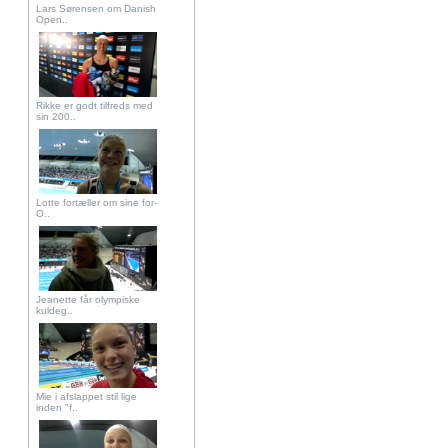
Lars Sørensen om Danish
Open..
Rikke er godt tilfreds med
sin 200..
Lotte fortæller om sine for-
O..
Jeanette får olympiske
kuldeg..
Mie i afslappet stil lige
inden "f..