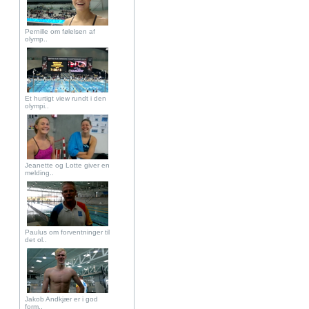
Pernille om følelsen af
olymp..
Et hurtigt view rundt i den
olympi..
Jeanette og Lotte giver en
melding..
Paulus om forventninger til
det ol..
Jakob Andkjær er i god
form..