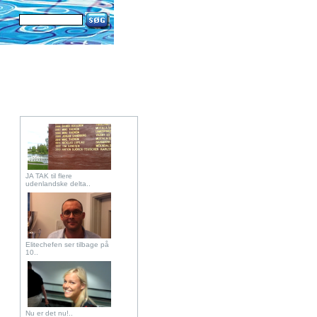
JA TAK til flere
udenlandske delta..
Elitechefen ser tilbage på
10..
Nu er det nu!..