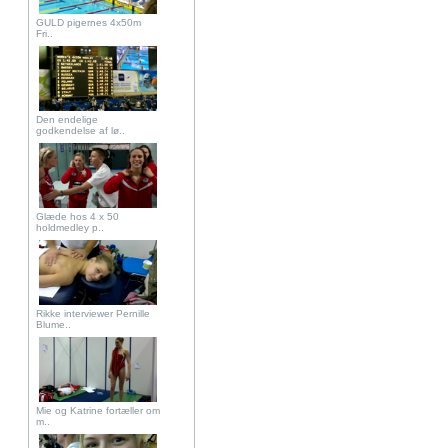
GULD pigernes 4x50m
Fri..
Den endelige
godkendelse af lø..
Glæde hos 4 x 50
holdmedley p..
Rikke interviewer Pernille
Blume..
Mie og Katrine fortæller om
m..