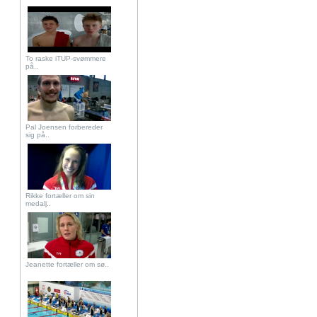
To raske iTUP-svømmere
på..
Pal Joensen forbereder
sig på..
Rikke fortæller om sin
medalj..
Jeanette fortæller om sø..