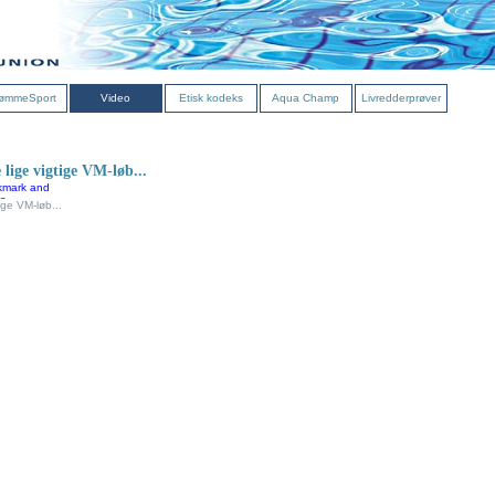
ømmeSport
Video
Etisk kodeks
Aqua Champ
Livredderprøver
lige vigtige VM-løb...
ge VM-løb...