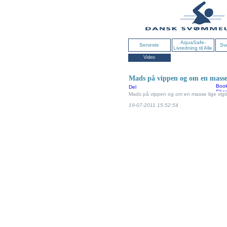
AquaSafe-
Seneste
Sv
Livredning til Alle
Video
Mads på vippen og om en masse 
Del
Mads på vippen og om en masse lige vigti
19-07-2011 15:52:54