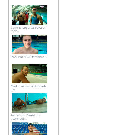
Lotte forsøger at bevare
roen..
Pl er klar til OL for første ..
Mads - om sin afsluttende
træ..
Anders og Daniel om
træningsp..