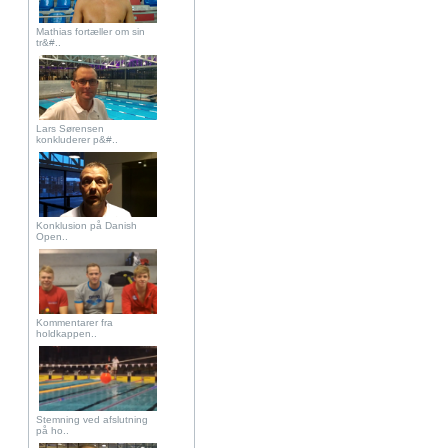
Mathias fortæller om sin
tr&#..
Lars Sørensen
konkluderer p&#..
Konklusion på Danish
Open..
Kommentarer fra
holdkappen..
Stemning ved afslutning
på ho..