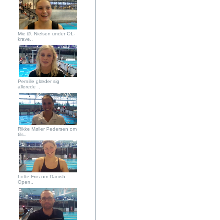
Mie Ø. Nielsen under OL-
krave..
Pernille glæder sig
allerede ..
Rikke Møller Pedersen om
tils..
Lotte Friis om Danish
Open..