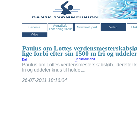
AquaSafe-
Seneste
SvømmeSport
Video
Etis
Livredning til Alle
Video
Paulus om Lottes verdensmesterskabslø
lige forbi efter sin 1500 m fri og uddeler
Del
Paulus om Lottes verdensmesterskabsløb...derefter ko
fri og uddeler knus til holdet...
26-07-2011 18:16:04