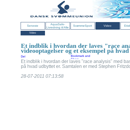
AquaSafe-
Seneste
SvømmeSport
Video
Etis
Livredning til Alle
Video
Et indblik i hvordan der laves "race ana
videooptagelser og et eksempel på hvad 
Del
Et indblik i hvordan der laves "race analysis" med ba
på hvad udbyttet er. Samtalen er med Stephen Fritzd
28-07-2011 07:13:58