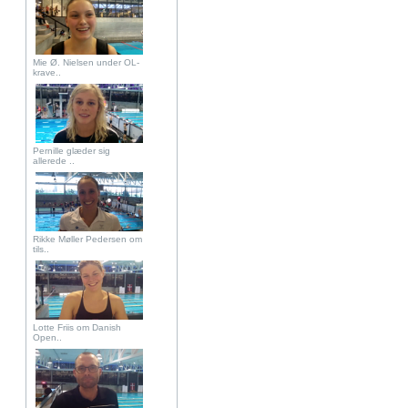
Mie Ø. Nielsen under OL-
krave..
Pernille glæder sig
allerede ..
Rikke Møller Pedersen om
tils..
Lotte Friis om Danish
Open..