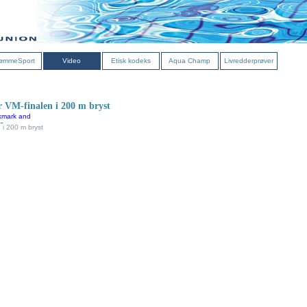
ømmeSport
Video
Etisk kodeks
Aqua Champ
Livredderprøver
r VM-finalen i 200 m bryst
 i 200 m bryst