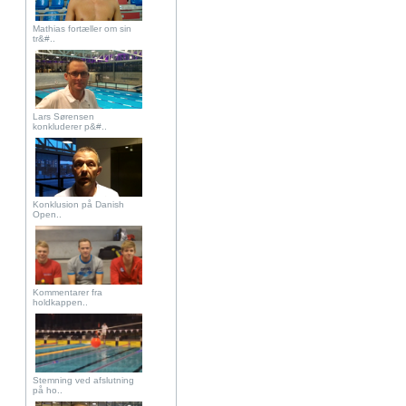
Mathias fortæller om sin
tr&#..
Lars Sørensen
konkluderer p&#..
Konklusion på Danish
Open..
Kommentarer fra
holdkappen..
Stemning ved afslutning
på ho..