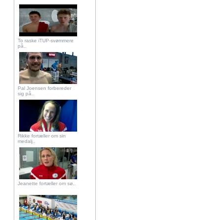
To raske iTUP-svømmere
på..
Pal Joensen forbereder
sig på..
Rikke fortæller om sin
medalj..
Jeanette fortæller om sø..