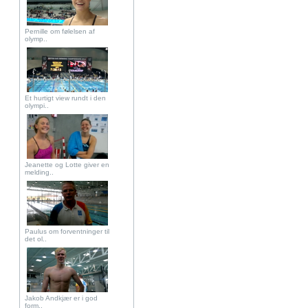
Pernille om følelsen af
olymp..
Et hurtigt view rundt i den
olympi..
Jeanette og Lotte giver en
melding..
Paulus om forventninger til
det ol..
Jakob Andkjær er i god
form..