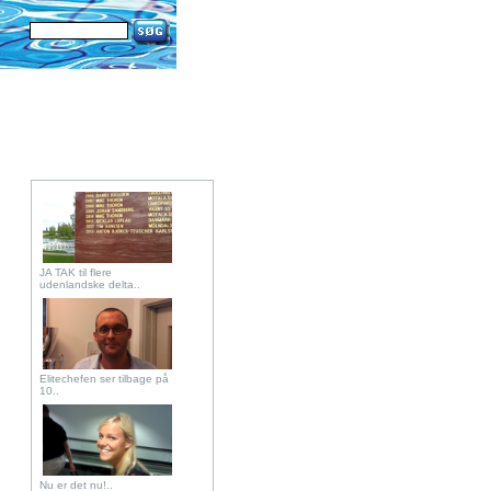
JA TAK til flere
udenlandske delta..
Elitechefen ser tilbage på
10..
Nu er det nu!..