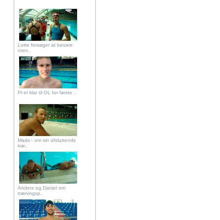
Lotte forsøger at bevare
roen..
Pl er klar til OL for første ..
Mads - om sin afsluttende
træ..
Anders og Daniel om
træningsp..