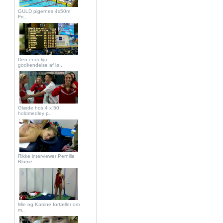
GULD pigernes 4x50m
Fri..
Den endelige
godkendelse af lø..
Glæde hos 4 x 50
holdmedley p..
Rikke interviewer Pernille
Blume..
Mie og Katrine fortæller om
m..