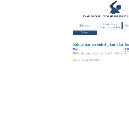
AquaSafe-
Seneste
Sv
Livredning til Alle
Video
Rikke har en enkel plan klar fo
Del
Rikke har en enkel plan klar for VM-finalen
29-07-2011 09:54:40