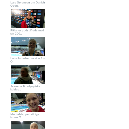
Lars Sørensen om Danish
Open..
Rikke er godt tilfreds med
sin 200..
Lotte fortæller om sine for-
O..
Jeanette får olympiske
kuldeg..
Mie i afslappet stil lige
inden "f..