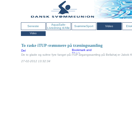
AquaSafe-
Seneste
SvømmeSport
Video
Etis
Livredning til Alle
Video
To raske iTUP-svømmere på træningssamling
Del
De to glade og sultne fyre fanget på iTUP-årgangssamling på Bellahøj er Jakob Kli
27-02-2012 13:32:34