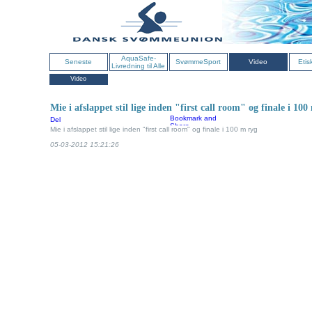
AquaSafe-
Seneste
SvømmeSport
Video
Etis
Livredning til Alle
Video
Mie i afslappet stil lige inden "first call room" og finale i 100
Del
Mie i afslappet stil lige inden "first call room" og finale i 100 m ryg
05-03-2012 15:21:26