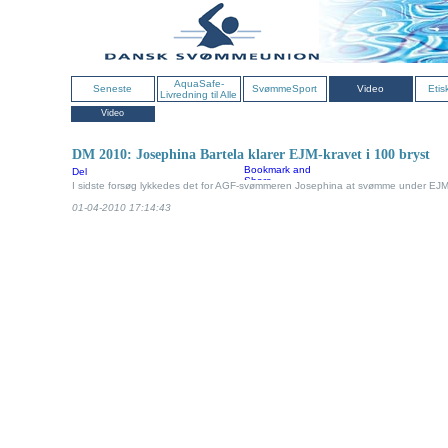
AquaSafe-
Seneste
SvømmeSport
Video
Etis
Livredning til Alle
Video
DM 2010: Josephina Bartela klarer EJM-kravet i 100 bryst
Del
I sidste forsøg lykkedes det for AGF-svømmeren Josephina at svømme under EJM-kr
01-04-2010 17:14:43