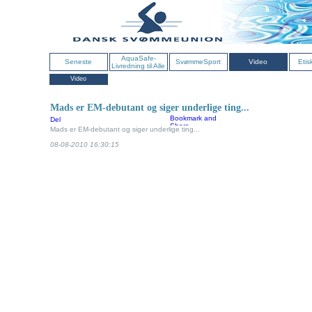
AquaSafe-
Seneste
SvømmeSport
Video
Etis
Livredning til Alle
Video
Mads er EM-debutant og siger underlige ting...
Del
Mads er EM-debutant og siger underlige ting...
08-08-2010 16:30:15