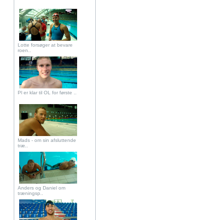
Lotte forsøger at bevare
roen..
Pl er klar til OL for første ..
Mads - om sin afsluttende
træ..
Anders og Daniel om
træningsp..