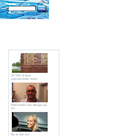
JA TAK til flere
udenlandske delta..
Elitechefen ser tilbage på
10..
Nu er det nu!..