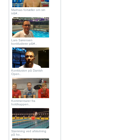
Mathias fortæller om sin
tr&#..
Lars Sørensen
konkluderer p&#..
Konklusion på Danish
Open..
Kommentarer fra
holdkappen..
Stemning ved afslutning
på ho..