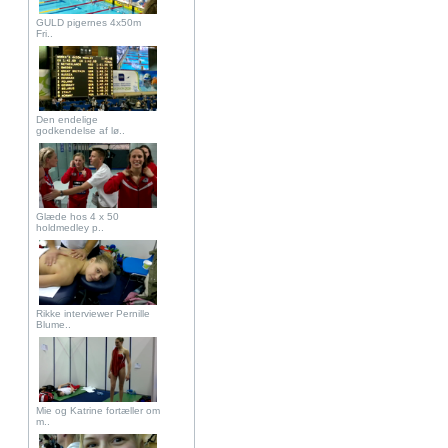
GULD pigernes 4x50m
Fri..
Den endelige
godkendelse af lø..
Glæde hos 4 x 50
holdmedley p..
Rikke interviewer Pernille
Blume..
Mie og Katrine fortæller om
m..