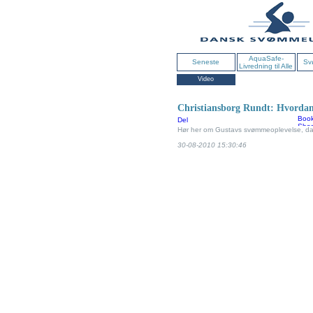
AquaSafe-
Seneste
Sv
Livredning til Alle
Video
Christiansborg Rundt: Hvordan
Del
Hør her om Gustavs svømmeoplevelse, da
30-08-2010 15:30:46