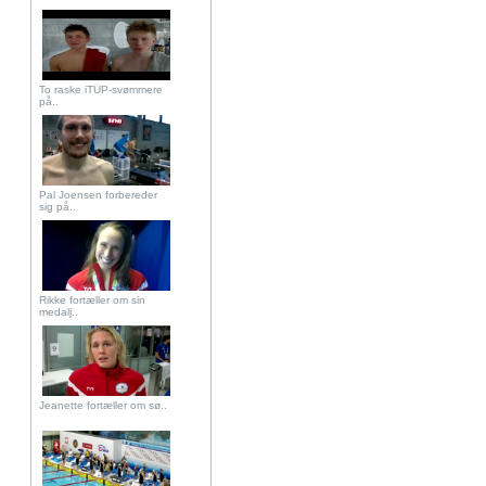
To raske iTUP-svømmere
på..
Pal Joensen forbereder
sig på..
Rikke fortæller om sin
medalj..
Jeanette fortæller om sø..