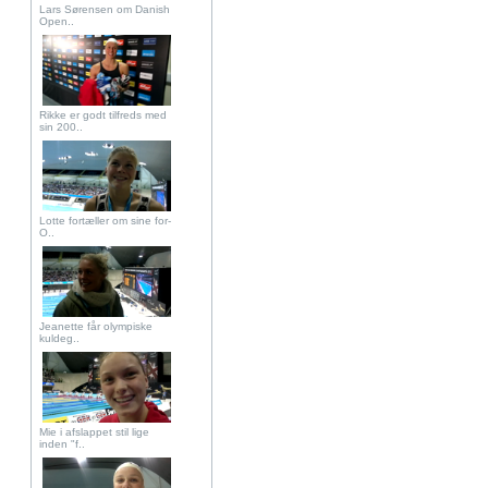
Lars Sørensen om Danish
Open..
Rikke er godt tilfreds med
sin 200..
Lotte fortæller om sine for-
O..
Jeanette får olympiske
kuldeg..
Mie i afslappet stil lige
inden "f..