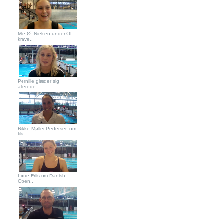
Mie Ø. Nielsen under OL-
krave..
Pernille glæder sig
allerede ..
Rikke Møller Pedersen om
tils..
Lotte Friis om Danish
Open..