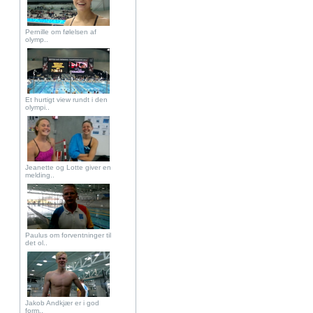
Pernille om følelsen af
olymp..
Et hurtigt view rundt i den
olympi..
Jeanette og Lotte giver en
melding..
Paulus om forventninger til
det ol..
Jakob Andkjær er i god
form..