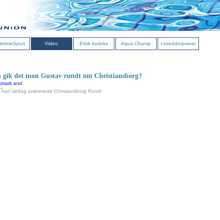
ømmeSport
Video
Etisk kodeks
Aqua Champ
Livredderprøver
 gik det mon Gustav rundt om Christiansborg?
 han lørdag svømmede Christiansborg Rundt.